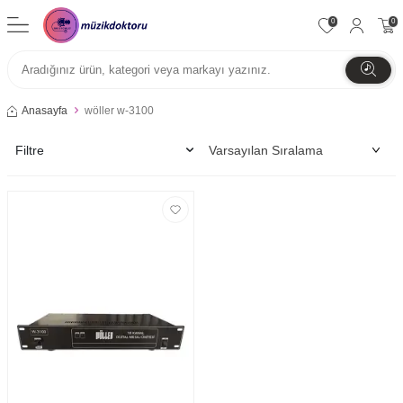
0
0
Anasayfa
wöller w-3100
Filtre