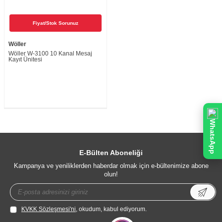
Fiyat/Stok Sorunuz
Wöller
Wöller W-3100 10 Kanal Mesaj
Kayıt Ünitesi
WhatsApp
E-Bülten Aboneliği
Kampanya ve yeniliklerden haberdar olmak için e-bültenimize abone
olun!
KVKK Sözleşmesi'ni
, okudum, kabul ediyorum.