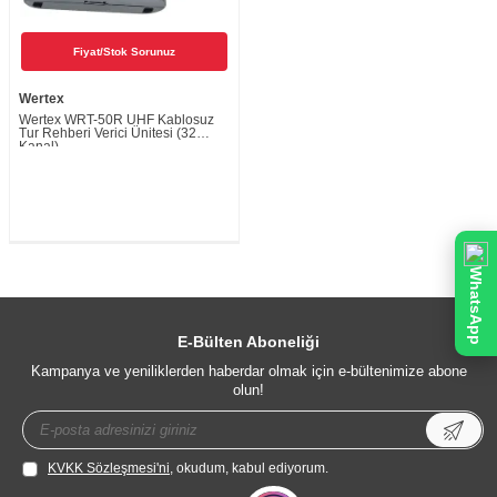
Fiyat/Stok Sorunuz
Wertex
Wertex WRT-50R UHF Kablosuz
Tur Rehberi Verici Ünitesi (32
Kanal)
WhatsApp
E-Bülten Aboneliği
Kampanya ve yeniliklerden haberdar olmak için e-bültenimize abone
olun!
KVKK Sözleşmesi'ni
, okudum, kabul ediyorum.