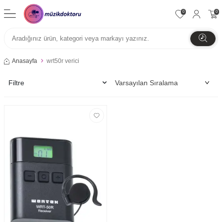
0
0
Anasayfa
wrt50r verici
Filtre