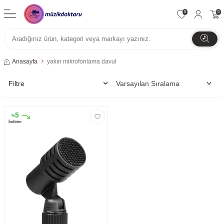
0
0
Anasayfa
yakın mikrofonlama davul
Filtre
5
%
İndirim