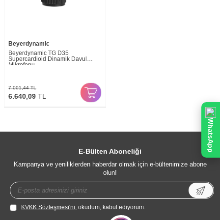
Beyerdynamic
Beyerdynamic TG D35
Supercardioid Dinamik Davul
Mikrofonu
7.001,44
TL
6.640,09
TL
WhatsApp
E-Bülten Aboneliği
Kampanya ve yeniliklerden haberdar olmak için e-bültenimize abone
olun!
KVKK Sözleşmesi'ni
, okudum, kabul ediyorum.