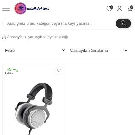
0
0
Anasayfa
yarı açık stüdyo kulaklığı
Filtre
5
%
İndirim