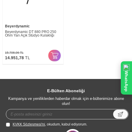
Beyerdynamic
Beyerdynamic DT 880 PRO 250
Ohm Yarı Açık Stüdyo Kulaklığı
15.708,06
TL
14.951,78
TL
WhatsApp
E-Bülten Aboneliği
Kampanya ve yeniliklerden haberdar olmak için e-bültenimize abone
olun!
KVKK Sözleşmesi'ni
, okudum, kabul ediyorum.