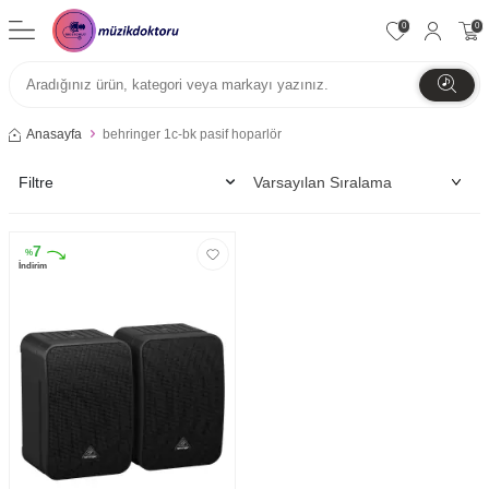
0
0
Anasayfa
behringer 1c-bk pasif hoparlör
Filtre
7
%
İndirim