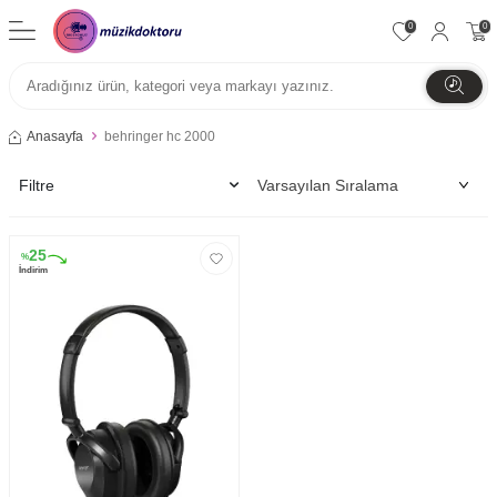
0
0
Anasayfa
behringer hc 2000
Filtre
25
%
İndirim