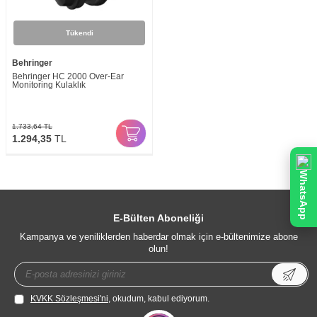
Tükendi
Behringer
Behringer HC 2000 Over-Ear
Monitoring Kulaklık
1.733,64
TL
1.294,35
TL
WhatsApp
E-Bülten Aboneliği
Kampanya ve yeniliklerden haberdar olmak için e-bültenimize abone
olun!
KVKK Sözleşmesi'ni
, okudum, kabul ediyorum.