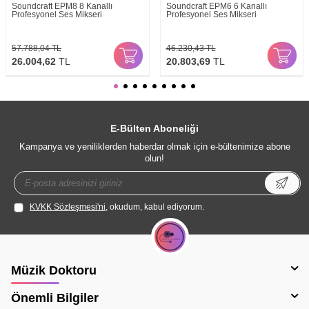
Soundcraft EPM8 8 Kanallı
Soundcraft EPM6 6 Kanallı
Profesyonel Ses Mikseri
Profesyonel Ses Mikseri
57.788,04
TL
46.230,43
TL
26.004,62
TL
20.803,69
TL
E-Bülten Aboneliği
Kampanya ve yeniliklerden haberdar olmak için e-bültenimize abone
olun!
KVKK Sözleşmesi'ni
, okudum, kabul ediyorum.
Müzik Doktoru
Önemli Bilgiler