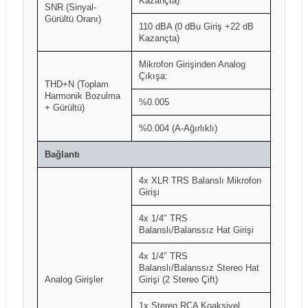
Kazançta)
SNR (Sinyal-
Gürültü Oranı)
110 dBA (0 dBu Giriş +22 dB
Kazançta)
Mikrofon Girişinden Analog
Çıkışa:
THD+N (Toplam
Harmonik Bozulma
%0.005
+ Gürültü)
%0.004 (A-Ağırlıklı)
Bağlantı
4x XLR TRS Balanslı Mikrofon
Girişi
4x 1/4″ TRS
Balanslı/Balanssız Hat Girişi
4x 1/4″ TRS
Balanslı/Balanssız Stereo Hat
Analog Girişler
Girişi (2 Stereo Çift)
1x Stereo RCA Koaksiyel