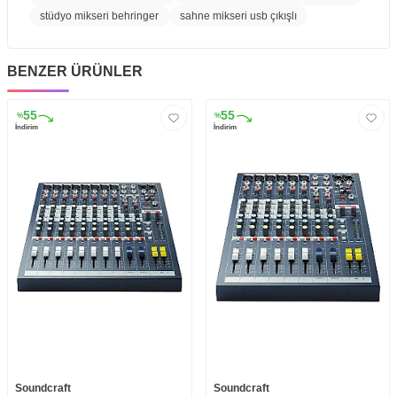
stüdyo mikseri behringer
sahne mikseri usb çıkışlı
BENZER ÜRÜNLER
55
55
%
%
İndirim
İndirim
Soundcraft
Soundcraft