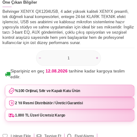
Öne Çıkan Bilgiler
Behringer XENYX QX1204USB, 4 adet yüksek kaliteli XENYX preamfi,
tek düğmeli kanal kompresörleri, entegre 24-bit KLARK TEKNIK efekt
işlemcisi, USB ses arabirimi ve kablosuz mikrofon sistemlerine hazır
yapısıyla stüdyo ve sahne uygulamaları için ideal bir ses mikseridir. İngiliz
tarzı 3-bant EQ, AUX gönderimleri, çoklu çıkış opsiyonları ve sezgisel
kontrol arayüzü sayesinde hem yeni başlayanlar hem de profesyonel
kullanıcılar için üst düzey performans sunar.
Siparişiniz en geç
12.08.2026
tarihine kadar kargoya teslim
edilir.
%100 Orijinal, Sıfır ve Kapalı Kutu Ürün
2 Yıl Resmi Distribütör / Üretici Garantisi
1.000 TL Üzeri Ücretsiz Kargo
Listeye Ekle
Tavsiye Et
Fiyat Alarmı