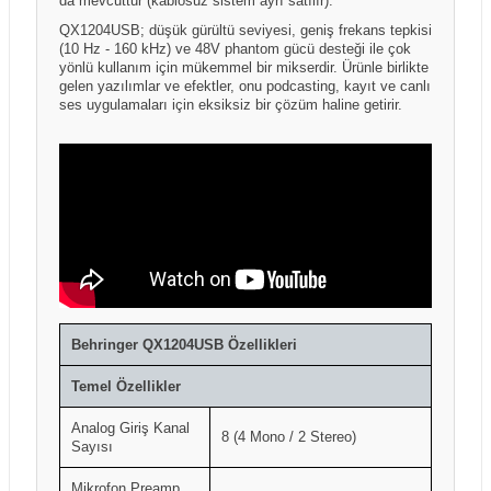
da mevcuttur (kablosuz sistem ayrı satılır).
QX1204USB; düşük gürültü seviyesi, geniş frekans tepkisi
(10 Hz - 160 kHz) ve 48V phantom gücü desteği ile çok
yönlü kullanım için mükemmel bir mikserdir. Ürünle birlikte
gelen yazılımlar ve efektler, onu podcasting, kayıt ve canlı
ses uygulamaları için eksiksiz bir çözüm haline getirir.
Behringer QX1204USB Özellikleri
Temel Özellikler
Analog Giriş Kanal
8 (4 Mono / 2 Stereo)
Sayısı
Mikrofon Preamp