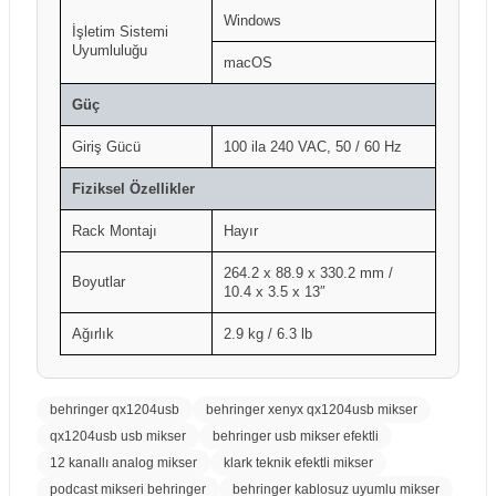
Windows
İşletim Sistemi
Uyumluluğu
macOS
Güç
Giriş Gücü
100 ila 240 VAC, 50 / 60 Hz
Fiziksel Özellikler
Rack Montajı
Hayır
264.2 x 88.9 x 330.2 mm /
Boyutlar
10.4 x 3.5 x 13″
Ağırlık
2.9 kg / 6.3 lb
behringer qx1204usb
behringer xenyx qx1204usb mikser
qx1204usb usb mikser
behringer usb mikser efektli
12 kanallı analog mikser
klark teknik efektli mikser
podcast mikseri behringer
behringer kablosuz uyumlu mikser