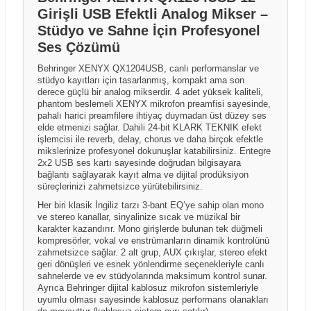
faktörlere bağlı olarak farklılık gösterebilir. Üretici
Girişli USB Efektli Analog Mikser –
görevlisine "Hasar Tespit Tutanağı" tutturulması yasal
firmalar ürün özelliklerinde önceden bildirim
bir zorunluluktur; bu işlem sayesinde taşıma kaynaklı
Stüdyo ve Sahne İçin Profesyonel
yapmaksızın değişiklik yapma hakkını saklı tutabilir.
hasarlarda kargo firması nezdinde tazmin süreci
Ses Çözümü
Kutu içeriği ve ürünle birlikte sunulan aksesuarlar
başlatılabilirken, tutanaksız teslim alınan gönderilerde
üretici firma ve dağıtım politikalarına bağlı olarak ülke,
Behringer XENYX QX1204USB, canlı performanslar ve
hasarın taşıma aşamasında oluştuğu ispatlanamadığı
stüdyo kayıtları için tasarlanmış, kompakt ama son
bölge veya parti bazında farklılık gösterebilir. Ürün
için sonradan yapılacak bildirimler kabul
derece güçlü bir analog mikserdir. 4 adet yüksek kaliteli,
sayfalarında yer alan görseller temsilî amaçlı olabilir
edilememektedir.
phantom beslemeli XENYX mikrofon preamfisi sayesinde,
ve gerçek ürün, kutu içeriği veya renk tonları
pahalı harici preamfilere ihtiyaç duymadan üst düzey ses
elde etmenizi sağlar. Dahili 24-bit KLARK TEKNIK efekt
görsellerden farklılık gösterebilir.
işlemcisi ile reverb, delay, chorus ve daha birçok efektle
mikslerinize profesyonel dokunuşlar katabilirsiniz. Entegre
2x2 USB ses kartı sayesinde doğrudan bilgisayara
bağlantı sağlayarak kayıt alma ve dijital prodüksiyon
süreçlerinizi zahmetsizce yürütebilirsiniz.
Her biri klasik İngiliz tarzı 3-bant EQ’ye sahip olan mono
ve stereo kanallar, sinyalinize sıcak ve müzikal bir
karakter kazandırır. Mono girişlerde bulunan tek düğmeli
kompresörler, vokal ve enstrümanların dinamik kontrolünü
zahmetsizce sağlar. 2 alt grup, AUX çıkışlar, stereo efekt
geri dönüşleri ve esnek yönlendirme seçenekleriyle canlı
sahnelerde ve ev stüdyolarında maksimum kontrol sunar.
Ayrıca Behringer dijital kablosuz mikrofon sistemleriyle
uyumlu olması sayesinde kablosuz performans olanakları