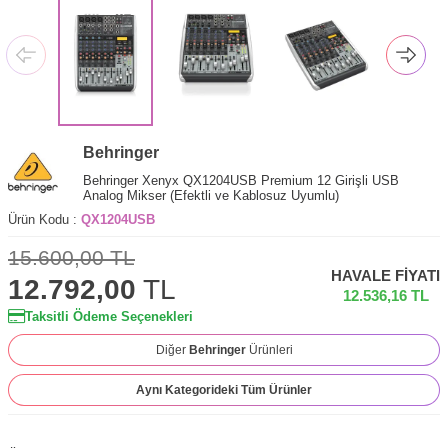
Behringer
Behringer Xenyx QX1204USB Premium 12 Girişli USB
Analog Mikser (Efektli ve Kablosuz Uyumlu)
Ürün Kodu :
QX1204USB
15.600,00
TL
HAVALE FIYATI
12.792,00
TL
12.536,16
TL
Taksitli Ödeme Seçenekleri
Diğer
Behringer
Ürünleri
Aynı Kategorideki Tüm Ürünler