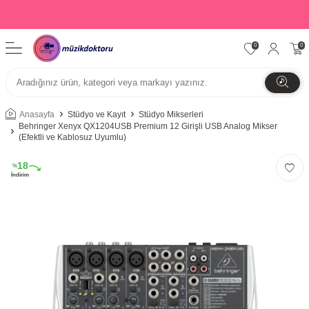
0
0
Anasayfa
Stüdyo ve Kayıt
Stüdyo Mikserleri
Behringer Xenyx QX1204USB Premium 12 Girişli USB Analog Mikser
(Efektli ve Kablosuz Uyumlu)
18
%
İndirim