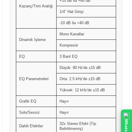
+10 dB ila +60 dB
Kazanç/Trim Aralığı
1/4″ Hat Girişi:
-10 dB ila +40 dB
Mono Kanallar:
Dinamik İşleme
Kompresör
EQ
3 Bant EQ
Düşük: 80 Hz'de ±15 dB
EQ Parametreleri
Orta: 2.5 kHz'de ±15 dB
Yüksek: 12 kHz'de ±15 dB
Grafik EQ
Hayır
Solo/Sessiz
Hayır
WhatsApp
32x Stereo Efekt (Tip
Dahili Efektler
Belirtilmemiş)