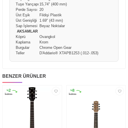
Tuşe Yarıçapı
15,74" (400 mm)
Perde Sayısı
20
Üst Eşik
Fildişi Plastik
Üst Genişliği
1.69" (43 mm)
Sap İşlemesi
Beyaz Noktalar
AKSAMLAR
Köprü
Ovangkol
Kaplama
Krom
Burgular
Chrome Open Gear
Teller
D'Addario® XTAPB1253 (.012-.053)
BENZER ÜRÜNLER
2
8
%
%
İndirim
İndirim