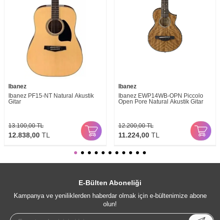
Ibanez
Ibanez
Ibanez PF15-NT Natural Akustik
Ibanez EWP14WB-OPN Piccolo
Gitar
Open Pore Natural Akustik Gitar
13.100,00
TL
12.200,00
TL
12.838,00
TL
11.224,00
TL
E-Bülten Aboneliği
Kampanya ve yeniliklerden haberdar olmak için e-bültenimize abone
olun!