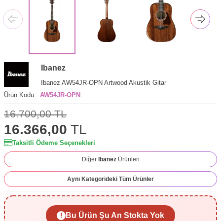
Ibanez
Ibanez AW54JR-OPN Artwood Akustik Gitar
Ürün Kodu :
AW54JR-OPN
16.700,00
TL
16.366,00
TL
Taksitli Ödeme Seçenekleri
Diğer
Ibanez
Ürünleri
Aynı Kategorideki Tüm Ürünler
Bu Ürün Şu An Stokta Yok
!