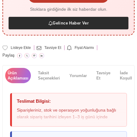
Stoklara girdiğinde ilk siz haberdar olun.
Gelince Haber Ver
Listeye Ekle
Tavsiye Et
Fiyat Alarmı
Paylaş
Ürün
Taksit
Tavsiye
İade
Yorumlar
Açıklaması
Seçenekleri
Et
Koşulları
Teslimat Bilgisi:
Siparişleriniz, stok ve operasyon yoğunluğuna bağlı
olarak sipariş tarihini izleyen 1–3 iş günü içinde
kargoya verilmektedir; yoğun dönemlerde bu süre
değişebileceğinden lütfen siparişinizi oluştururken bu