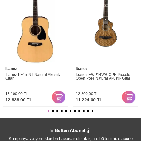
Ibanez
Ibanez
Ibanez PF15-NT Natural Akustik
Ibanez EWP14WB-OPN Piccolo
Gitar
Open Pore Natural Akustik Gitar
13.100,00
TL
12.200,00
TL
12.838,00
TL
11.224,00
TL
E-Bülten Aboneliği
Kampanya ve yeniliklerden haberdar olmak için e-bültenimize abone