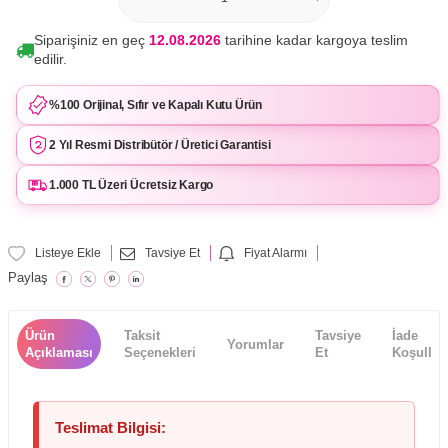
Siparişiniz en geç
12.08.2026
tarihine kadar kargoya teslim
edilir.
%100 Orijinal, Sıfır ve Kapalı Kutu Ürün
2 Yıl Resmi Distribütör / Üretici Garantisi
1.000 TL Üzeri Ücretsiz Kargo
Listeye Ekle
Tavsiye Et
Fiyat Alarmı
Paylaş
Ürün
Taksit
Tavsiye
İade
Yorumlar
Açıklaması
Seçenekleri
Et
Koşulları
Teslimat Bilgisi: