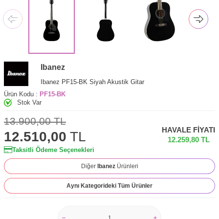
Ibanez
Ibanez PF15-BK Siyah Akustik Gitar
Ürün Kodu :
PF15-BK
Stok Var
13.900,00
TL
HAVALE FIYATI
12.510,00
TL
12.259,80
TL
Taksitli Ödeme Seçenekleri
Diğer
Ibanez
Ürünleri
Aynı Kategorideki Tüm Ürünler