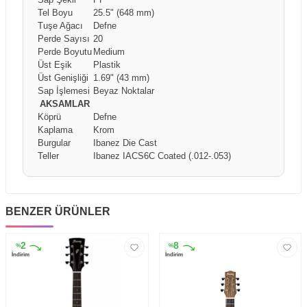
Tel Boyu
25.5" (648 mm)
Tuşe Ağacı
Defne
Perde Sayısı
20
Perde Boyutu
Medium
Üst Eşik
Plastik
Üst Genişliği
1.69" (43 mm)
Sap İşlemesi
Beyaz Noktalar
AKSAMLAR
Köprü
Defne
Kaplama
Krom
Burgular
Ibanez Die Cast
Teller
Ibanez IACS6C Coated (.012-.053)
BENZER ÜRÜNLER
2
8
%
%
İndirim
İndirim