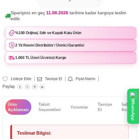
Siparişiniz en geç
11.08.2026
tarihine kadar kargoya teslim
edilir.
%100 Orijinal, Sıfır ve Kapalı Kutu Ürün
2 Yıl Resmi Distribütör / Üretici Garantisi
1.000 TL Üzeri Ücretsiz Kargo
Listeye Ekle
Tavsiye Et
Fiyat Alarmı
Paylaş
WhatsApp
Ürün
Taksit
Tavsiye
İade
Yorumlar
Açıklaması
Seçenekleri
Et
Koşulları
Teslimat Bilgisi: