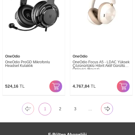
OneOdio
OneOdio
OneOdio ProGD Mikrofonlu
OneOdio Focus A5 - LDAC Yüksek
Headset Kulaklık
Çözünürlüklü Hibrit Aktif Gürültü
Önleyici (Beyaz)
524,16
TL
4.767,84
TL
1
2
3
…
E-Bülten Aboneliği