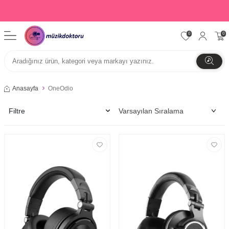
0
0
Anasayfa
OneOdio
Filtre