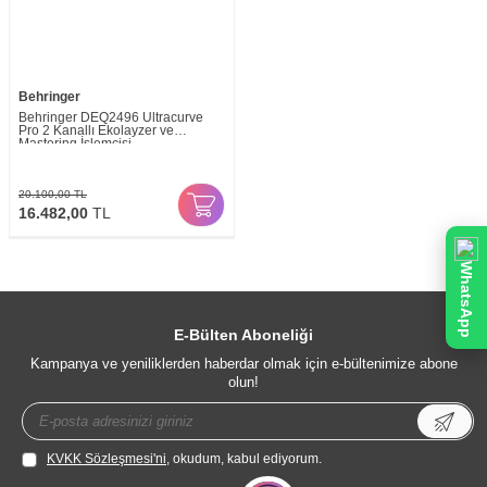
Behringer
Behringer DEQ2496 Ultracurve
Pro 2 Kanallı Ekolayzer ve
Mastering İşlemcisi
20.100,00
TL
16.482,00
TL
WhatsApp
E-Bülten Aboneliği
Kampanya ve yeniliklerden haberdar olmak için e-bültenimize abone
olun!
KVKK Sözleşmesi'ni
, okudum, kabul ediyorum.