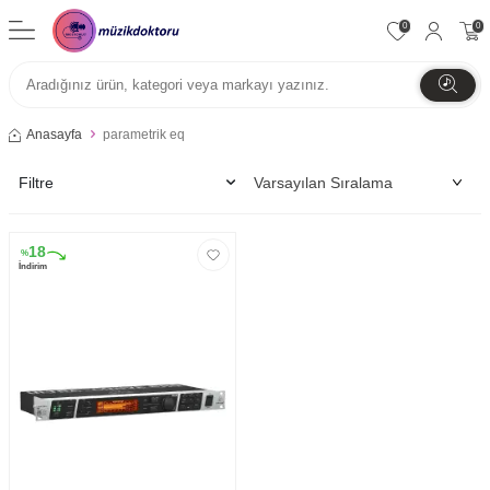
0
0
Anasayfa
parametrik eq
Filtre
18
%
İndirim