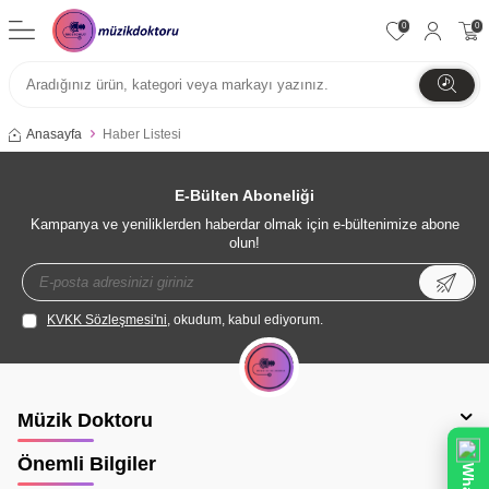
0
0
Anasayfa
Haber Listesi
E-Bülten Aboneliği
Kampanya ve yeniliklerden haberdar olmak için e-bültenimize abone
olun!
KVKK Sözleşmesi'ni
, okudum, kabul ediyorum.
Müzik Doktoru
Önemli Bilgiler