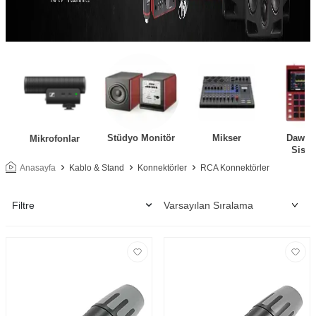
Stüdyo Monitör
Mikser
Daw Ko
Mikrofonlar
Siste
Anasayfa
Kablo & Stand
Konnektörler
RCA Konnektörler
Filtre