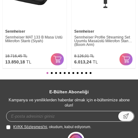
Sennheiser
Sennheiser
Sennheiser MAT 133 B Masa Üstü
Sennheiser Profile Streaming Set
Mikrofon Stantı (Siyah)
Uyumlu Masaüstü Mikrofon Standı
(Boom Arm)
18.716,45
TL
8.126,01
TL
13.850,18
TL
6.013,24
TL
E-Bülten Aboneliği
Kampanya ve yeniliklerden haberdar olmak için e-bültenimize abone
olun!
KVKK Sözleşmesi'ni
, okudum, kabul ediyorum.