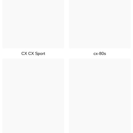
CX CX Sport
cx-80s