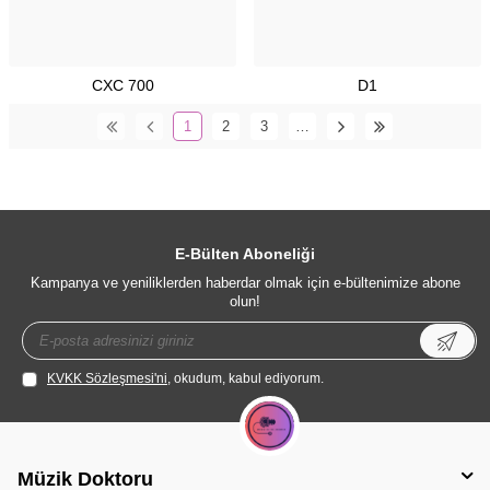
CXC 700
D1
1
2
3
…
E-Bülten Aboneliği
Kampanya ve yeniliklerden haberdar olmak için e-bültenimize abone
olun!
KVKK Sözleşmesi'ni
, okudum, kabul ediyorum.
Müzik Doktoru