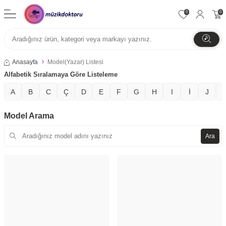
0
0
Anasayfa
Model(Yazar) Listesi
Alfabetik Sıralamaya Göre Listeleme
A
B
C
Ç
D
E
F
G
H
I
İ
J
Model Arama
Ara