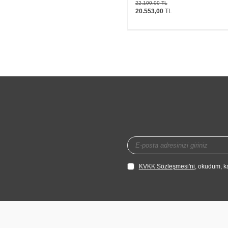
22.100,00
TL
20.553,00
TL
KVKK Sözleşmesi'ni
, okudum, k