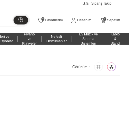
Sipariş Takip
0
0
Favorilerim
Hesabım
Sepetim
Piyano
Ev Müzik ve
Kablo
teri ve
Nefesli
ve
Sinema
&
üsyonlar
Enstrümanlar
Klavyeler
Sistemleri
Stand
Görünüm :