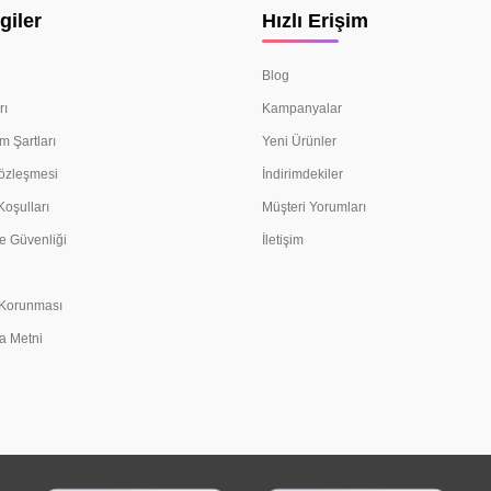
giler
Hızlı Erişim
Blog
rı
Kampanyalar
m Şartları
Yeni Ürünler
Sözleşmesi
İndirimdekiler
Koşulları
Müşteri Yorumları
e Güvenliği
İletişim
n Korunması
a Metni