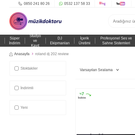
0850 241 80 26
0532 137 58 33
Stüdyo
Süper
DJ
İçerik
Profesyonel Ses ve
ve
İndirim
Ekipmanları
Üretimi
Sahne Sistemleri
Kayıt
Anasayfa
roland dj 202 review
Stoktakiler
İndirimli
7
%
İndirim
Yeni