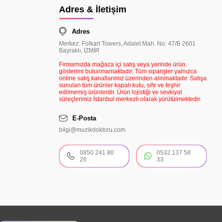
Adres & İletişim
Adres
Merkez: Folkart Towers, Adalet Mah. No: 47/B 2601
Bayraklı, İZMİR
Firmamızda mağaza içi satış veya yerinde ürün
gösterimi bulunmamaktadır. Tüm siparişler yalnızca
online satış kanallarımız üzerinden alınmaktadır. Satışa
sunulan tüm ürünler kapalı kutu, sıfır ve teşhir
edilmemiş ürünlerdir. Ürün lojistiği ve sevkiyat
süreçlerimiz İstanbul merkezli olarak yürütülmektedir.
E-Posta
bilgi@muzikdoktoru.com
0850 241 80
0532 137 58
26
33