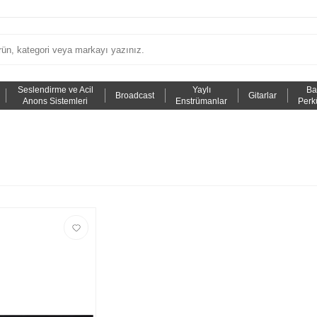
Seslendirme ve Acil
Yaylı
Ba
Broadcast
Gitarlar
Anons Sistemleri
Enstrümanlar
Perk