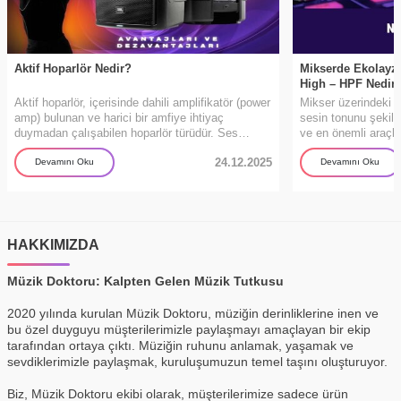
Aktif Hoparlör Nedir?
Mikserde Ekolayze
High – HPF Nedir?
Aktif hoparlör, içerisinde dahili amplifikatör (power
Mikser üzerindeki EQ
amp) bulunan ve harici bir amfiye ihtiyaç
sesin tonunu şekill
duymadan çalışabilen hoparlör türüdür. Ses
ve en önemli araçlar
kaynağından (mikser, mikrofon, bilgisayar, DJ
stüdyosunda, ister
24.12.2025
kontrolcü vb.) gelen sinyali doğrudan alır ve kendi
çalışıyor olun, doğ
Devamını Oku
Devamını Oku
amplifikatörüyle sesi yükselterek çıkış verir. Bu
ve profesyonel bir 
yapı, aktif hoparlörleri günümüzde hem
profesyonel hem de bireysel kullanım için
oldukça popüler hale getirmiştir.
HAKKIMIZDA
Müzik Doktoru: Kalpten Gelen Müzik Tutkusu
2020 yılında kurulan Müzik Doktoru, müziğin derinliklerine inen ve
bu özel duyguyu müşterilerimizle paylaşmayı amaçlayan bir ekip
tarafından ortaya çıktı. Müziğin ruhunu anlamak, yaşamak ve
sevdiklerimizle paylaşmak, kuruluşumuzun temel taşını oluşturuyor.
Biz, Müzik Doktoru ekibi olarak, müşterilerimize sadece ürün