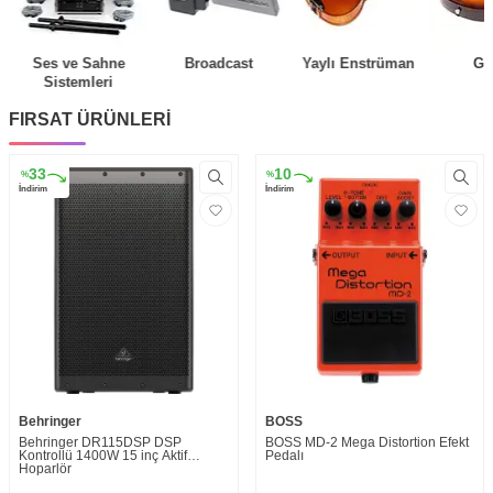
Ses ve Sahne
Broadcast
Yaylı Enstrüman
Git
Sistemleri
FIRSAT ÜRÜNLERİ
33
10
%
%
İndirim
İndirim
Behringer
BOSS
Behringer DR115DSP DSP
BOSS MD-2 Mega Distortion Efekt
Kontrollü 1400W 15 inç Aktif
Pedalı
Hoparlör