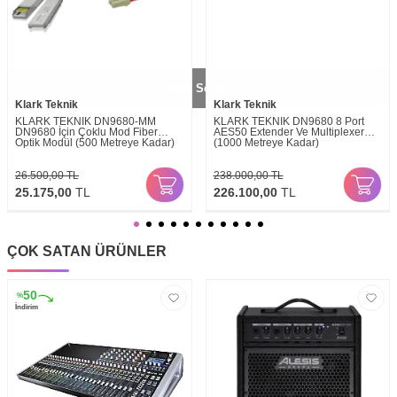
Gitar Setleri
Klark Teknik
Klark Teknik
KLARK TEKNIK DN9680-MM
KLARK TEKNIK DN9680 8 Port
DN9680 İçin Çoklu Mod Fiber
AES50 Extender Ve Multiplexer
Optik Modül (500 Metreye Kadar)
(1000 Metreye Kadar)
26.500,00
TL
238.000,00
TL
25.175,00
TL
226.100,00
TL
ÇOK SATAN ÜRÜNLER
50
%
İndirim