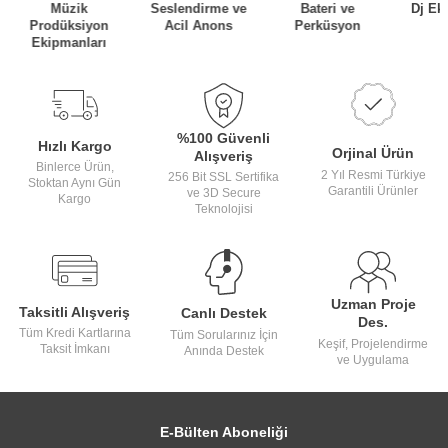
Müzik
Seslendirme ve
Bateri ve
Dj Ek
Prodüksiyon
Acil Anons
Perküsyon
Ekipmanları
%100 Güvenli
Hızlı Kargo
Orjinal Ürün
Alışveriş
Binlerce Ürün,
2 Yıl Resmi Türkiye
256 Bit SSL Sertifika
Stoktan Aynı Gün
Garantili Ürünler
ve 3D Secure
Kargo
Teknolojisi
Uzman Proje
Taksitli Alışveriş
Canlı Destek
Des.
Tüm Kredi Kartlarına
Tüm Sorularınız İçin
Keşif, Projelendirme
Taksit İmkanı
Anında Destek
ve Uygulama
E-Bülten Aboneliği