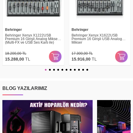
Behringer
Behringer
Behringer Xenyx X1222USB
Behringer Xenyx X1622USB
Premium 16 Girişli Analog Mikser
Premium 16 Girişli USB Analog
(Multi-FX ve USB Ses Kartı ile)
Mikser
18.200,00
TL
17.300,00
TL
15.288,00
TL
15.916,00
TL
BLOG YAZILARIMIZ