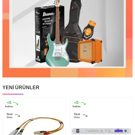
Elektro Gitar Amfileri
YENİ ÜRÜNLER
5
5
%
%
İndirim
İndirim
Yeni
Yeni
Ürün
Ürün