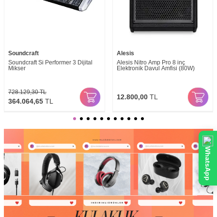
Soundcraft
Alesis
Soundcraft Si Performer 3 Dijital
Alesis Nitro Amp Pro 8 inç
Mikser
Elektronik Davul Amfisi (80W)
728.129,30
TL
12.800,00
TL
364.064,65
TL
WhatsApp