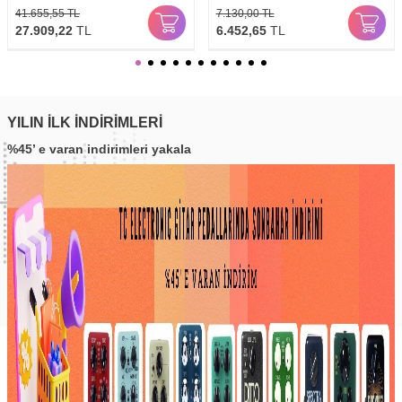
41.655,55
TL
7.130,00
TL
27.909,22
TL
6.452,65
TL
YILIN İLK İNDİRİMLERİ
%45’ e varan indirimleri yakala