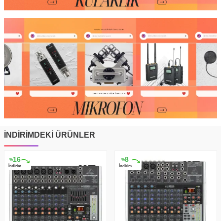
İNDİRİMDEKİ ÜRÜNLER
16
8
%
%
İndirim
İndirim